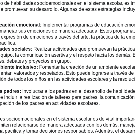
lo de habilidades socioemocionales en el sistema escolar, es i
ue promuevan su desarrollo. Algunas de estas estrategias inclu
cación emocional:
 Implementar programas de educación emoc
 y manejar sus emociones de manera adecuada. Estos programas
expresión de emociones a través del arte, la práctica de la empa
acífica.
dades sociales:
 Realizar actividades que promuevan la práctica
equipo, la comunicación asertiva y el respeto hacia los demás. 
les, debates y proyectos en grupo.
iente inclusivo:
 Fomentar la creación de un ambiente escolar 
sientan valorados y respetados. Esto puede lograrse a través de 
sión de todos los niños en las actividades escolares y la resoluc
os padres:
 Involucrar a los padres en el desarrollo de habilida
e incluir la realización de talleres para padres, la comunicació
ipación de los padres en actividades escolares.
des socioemocionales en el sistema escolar es de vital importan
rmiten relacionarse de manera adecuada con los demás, maneja
rma pacífica y tomar decisiones responsables. Además, el desarr