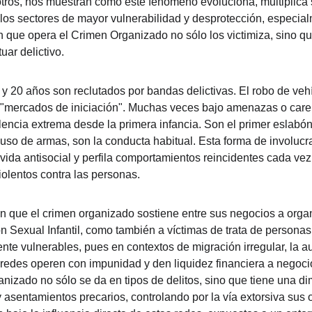
 otros, nos muestran cómo este fenómeno evoluciona, multiplica
los sectores de mayor vulnerabilidad y desprotección, especial
 que opera el Crimen Organizado no sólo los victimiza, sino qu
uar delictivo.
y 20 años son reclutados por bandas delictivas. El robo de vehíc
"mercados de iniciación". Muchas veces bajo amenazas o care
lencia extrema desde la primera infancia. Son el primer eslabón
 uso de armas, son la conducta habitual. Esta forma de involucra
 vida antisocial y perfila comportamientos reincidentes cada ve
olentos contra las personas.
que el crimen organizado sostiene entre sus negocios a organ
n Sexual Infantil, como también a víctimas de trata de personas
te vulnerables, pues en contextos de migración irregular, la a
redes operen con impunidad y den liquidez financiera a negoci
nizado no sólo se da en tipos de delitos, sino que tiene una dim
 asentamientos precarios, controlando por la vía extorsiva sus 