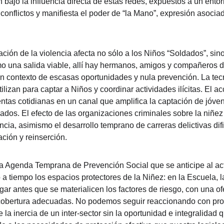
 bajo la influencia directa de estas redes, expuestos a un entor
conflictos y manifiesta el poder de “la Mano”, expresión asociad
ación de la violencia afecta no sólo a los Niños “Soldados”, sin
omo una salida viable, allí hay hermanos, amigos y compañeros 
 un contexto de escasas oportunidades y nula prevención. La tec
tilizan para captar a Niños y coordinar actividades ilícitas. El 
ntas cotidianas en un canal que amplifica la captación de jóvene
ados. El efecto de las organizaciones criminales sobre la niñez 
encia, asimismo el desarrollo temprano de carreras delictivas dif
ación y reinserción.
 Agenda Temprana de Prevención Social que se anticipe al act
a tiempo los espacios protectores de la Niñez: en la Escuela, la
r antes que se materialicen los factores de riesgo, con una of
 cobertura adecuadas. No podemos seguir reaccionando con pr
 la inercia de un inter-sector sin la oportunidad e integralidad