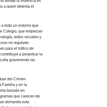
no donde la violencia es 
a a quien detenta el 
o a todo un entorno que 
de Colegio, que empiezan 
nología, redes sociales y 
acceso no regulado 
s para el tráfico de 
contribuye a perpetuar la 
iculta gravemente las 
uar del Crimen 
 Familia y en la 
erta basada en 
ogramas que carecen de 
 que demanda esta 