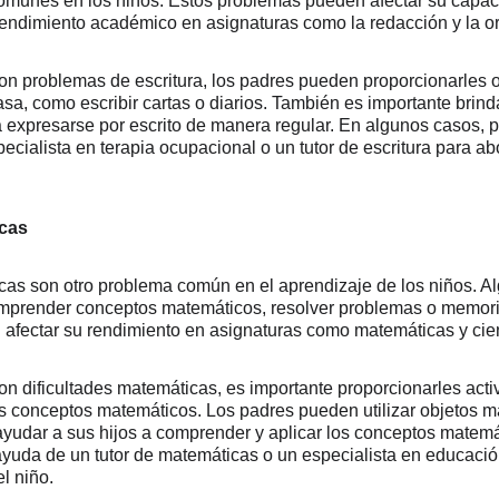
omunes en los niños. Estos problemas pueden afectar su capa
u rendimiento académico en asignaturas como la redacción y la or
con problemas de escritura, los padres pueden proporcionarles 
casa, como escribir cartas o diarios. También es importante brind
 a expresarse por escrito de manera regular. En algunos casos, 
cialista en terapia ocupacional o un tutor de escritura para abo
icas
icas son otro problema común en el aprendizaje de los niños. 
omprender conceptos matemáticos, resolver problemas o memoriza
 afectar su rendimiento en asignaturas como matemáticas y cie
on dificultades matemáticas, es importante proporcionarles acti
os conceptos matemáticos. Los padres pueden utilizar objetos m
 ayudar a sus hijos a comprender y aplicar los conceptos matem
yuda de un tutor de matemáticas o un especialista en educació
el niño.