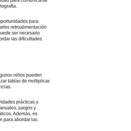
cidad para comunicarse 
tografía.
oportunidades para 
arles retroalimentación 
puede ser necesario 
rdar las dificultades 
Algunos niños pueden 
r tablas de multiplicar. 
ncias.
vidades prácticas y 
anuales, juegos y 
áticos. Además, es 
n para abordar las 