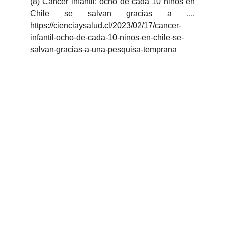
(8) Cáncer infantil: ocho de cada 10 niños en
Chile se salvan gracias a ....
https://cienciaysalud.cl/2023/02/17/cancer-
infantil-ocho-de-cada-10-ninos-en-chile-se-
salvan-gracias-a-una-pesquisa-temprana