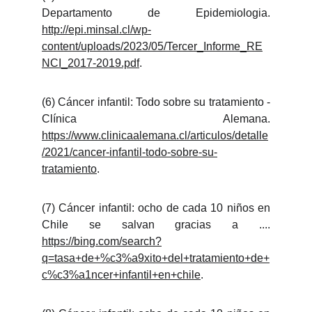
Departamento de Epidemiologia.
http://epi.minsal.cl/wp-
content/uploads/2023/05/Tercer_Informe_RE
NCI_2017-2019.pdf
.
(6) Cáncer infantil: Todo sobre su tratamiento -
Clínica Alemana.
https://www.clinicaalemana.cl/articulos/detalle
/2021/cancer-infantil-todo-sobre-su-
tratamiento
.
(7) Cáncer infantil: ocho de cada 10 niños en
Chile se salvan gracias a ....
https://bing.com/search?
q=tasa+de+%c3%a9xito+del+tratamiento+de+
c%c3%a1ncer+infantil+en+chile
.