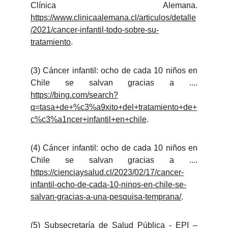
Clínica Alemana.
https://www.clinicaalemana.cl/articulos/detalle
/2021/cancer-infantil-todo-sobre-su-
tratamiento
.
(3) Cáncer infantil: ocho de cada 10 niños en
Chile se salvan gracias a ....
https://bing.com/search?
q=tasa+de+%c3%a9xito+del+tratamiento+de+
c%c3%a1ncer+infantil+en+chile
.
(4) Cáncer infantil: ocho de cada 10 niños en
Chile se salvan gracias a ....
https://cienciaysalud.cl/2023/02/17/cancer-
infantil-ocho-de-cada-10-ninos-en-chile-se-
salvan-gracias-a-una-pesquisa-temprana/
.
(5) Subsecretaría de Salud Pública - EPI –